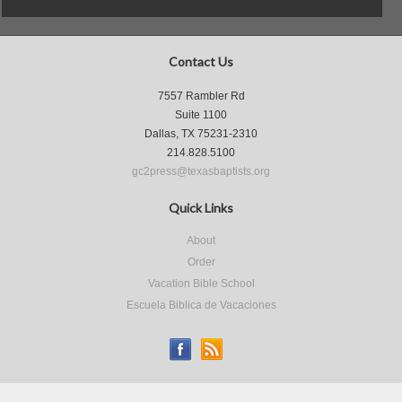
Contact Us
7557 Rambler Rd
Suite 1100
Dallas, TX 75231-2310
214.828.5100
gc2press@texasbaptists.org
Quick Links
About
Order
Vacation Bible School
Escuela Biblica de Vacaciones