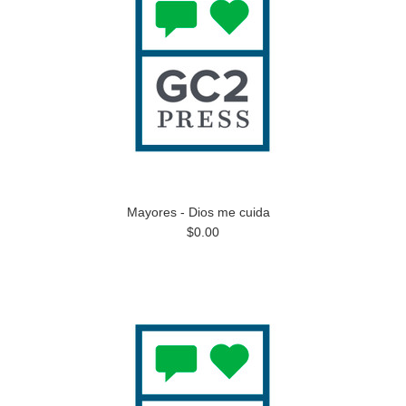
Mayores - Dios me cuida
$0.00