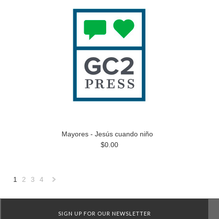
Mayores - Jesús cuando niño
$0.00
1
2
3
4
Next
»
SIGN UP FOR OUR NEWSLETTER