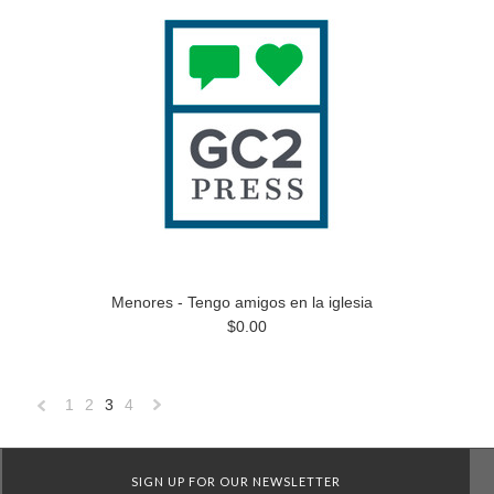
Menores - Tengo amigos en la iglesia
$0.00
1
2
3
4
«
Next
Previous
»
SIGN UP FOR OUR NEWSLETTER