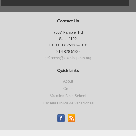
Contact Us
7557 Rambler Rd
Suite 1100
Dallas, TX 75231-2310
214.828.5100
gc2press@texasbaptists.org
Quick Links
About
Order
Vacation Bible School
Escuela Biblica de Vacaciones