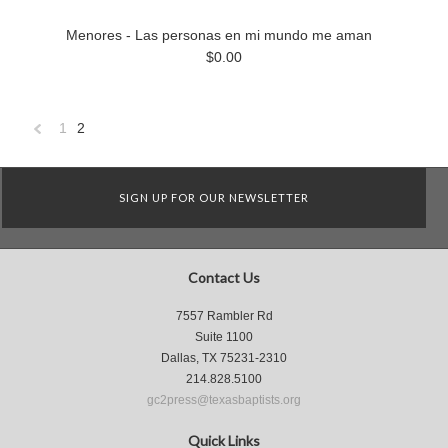
Menores - Las personas en mi mundo me aman
$0.00
1
2
«
Previous
SIGN UP FOR OUR NEWSLETTER
Contact Us
7557 Rambler Rd
Suite 1100
Dallas, TX 75231-2310
214.828.5100
gc2press@texasbaptists.org
Quick Links