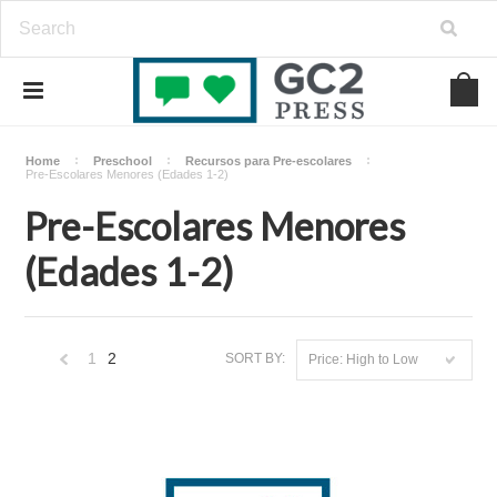
Home
Preschool
Recursos para Pre-escolares
Pre-Escolares Menores (Edades 1-2)
Pre-Escolares Menores
(Edades 1-2)
1
2
SORT BY:
Price: High to Low
«
Previous