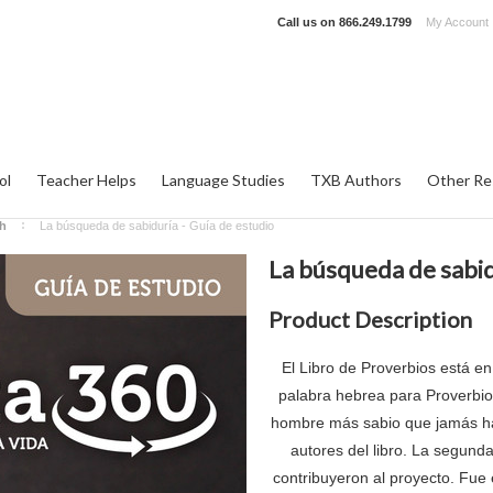
Call us on
866.249.1799
My Account
ol
Teacher Helps
Language Studies
TXB Authors
Other Re
sh
La búsqueda de sabiduría - Guía de estudio
La búsqueda de sabid
Product Description
El Libro de Proverbios está en 
palabra hebrea para Proverbios
hombre más sabio que jamás ha
autores del libro. La segunda
contribuyeron al proyecto. Fue 