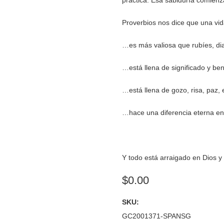
práctica. Esa sabiduría comienz
Proverbios nos dice que una vid
…es más valiosa que rubíes, di
…está llena de significado y be
…está llena de gozo, risa, paz,
…hace una diferencia eterna en 
Y todo está arraigado en Dios y
$0.00
SKU:
GC2001371-SPANSG