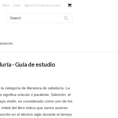
About
Order
Sign in
or
Create an account
sources
uría - Guía de estudio
la categoría de literatura de sabiduría. La
 significa oráculo o parábola. Salomón, el
ya vivido, es considerado como uno de los
 mitad del libro indica que varios autores
escrito en el décimo siglo durante el tiempo