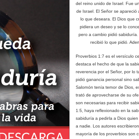
del reino unido de Israel. Fue u
de Israel. El Señor se apareció
lo que deseara. El Dios que c
pidiera un deseo y se lo conc
pero a cambio pidió sabiduría
recibió lo que pidió. Ade
Proverbios 1:7 es el versículo ce
destaca el hecho de que la sabi
reverencia por el Señor, por lo 
pidió ganancia personal sino sab
Salomón tenía temor de Dios, es
trató de aprovecharse de su ofer
son necesarias para recibir sabid
1:5, haya reflexionado en la sa
sabiduría a pedirla a Dios quie
a nadie. Los autores escribieron
mayoría de los proverbios son c