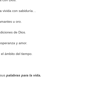
a con Dios.
a vivida con sabiduría…
amantes u oro.
ndiciones de Dios.
 esperanza y amor.
el ámbito del tiempo.
 sus
palabras para la vida.