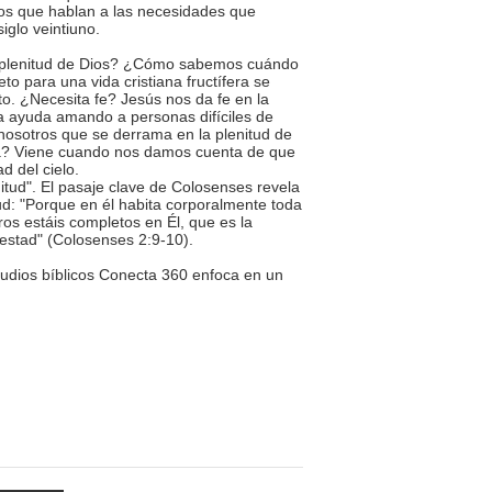
ios que hablan a las necesidades que
iglo veintiuno.
a plenitud de Dios? ¿Cómo sabemos cuándo
to para una vida cristiana fructífera se
to. ¿Necesita fe? Jesús nos da fe en la
a ayuda amando a personas difíciles de
osotros que se derrama en la plenitud de
a? Viene cuando nos damos cuenta de que
d del cielo.
tud". El pasaje clave de Colosenses revela
tud: "Porque en él habita corporalmente toda
tros estáis completos en Él, que es la
estad" (Colosenses 2:9-10).
tudios bíblicos Conecta 360 enfoca en un