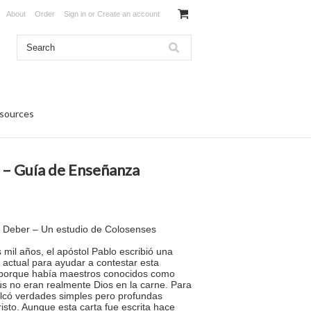
About
Order
Sign in
or
Create an account
sources
 – Guía de Enseñanza
 y Deber – Un estudio de Colosenses
mil años, el apóstol Pablo escribió una
a actual para ayudar a contestar esta
ta porque había maestros conocidos como
s no eran realmente Dios en la carne. Para
calcó verdades simples pero profundas
isto. Aunque esta carta fue escrita hace