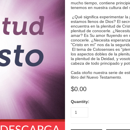
mucho tiempo, contiene princip
tenemos en nuestra cultura del s
¿Qué significa experimentar l
estamos llenos de Dios? El secre
encuentra en la plenitud de Cris
plenitud de conocerle. ¿Necesit
amar? Es Su amor fluyendo en n
conocerle. ¿Necesita esperanz
"Cristo en mí" nos da la segurida
El tema de Colosenses es "pleni
los aspectos dobles de la pleni
la plenitud de la Deidad, y voso
cabeza de todo principado y pot
Cada otoño nuestra serie de es
libro del Nuevo Testamento.
$0.00
Quantity: