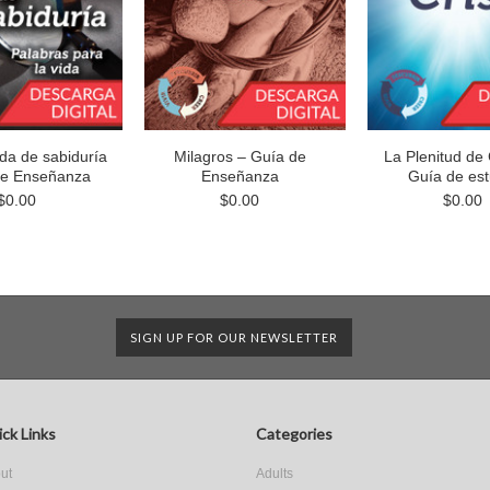
da de sabiduría
Milagros – Guía de
La Plenitud de 
 de Enseñanza
Enseñanza
Guía de est
$0.00
$0.00
$0.00
SIGN UP FOR OUR NEWSLETTER
ck Links
Categories
ut
Adults