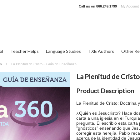
Call us on
866.249.1799
My Account
ol
Teacher Helps
Language Studies
TXB Authors
Other Re
sh
La Plenitud de Cristo – Guía de Enseñanza
La Plenitud de Cristo
Product Description
La Plenitud de Cristo: Doctrina
¿Quién es Jesucristo? Hace dos 
carta a una iglesia en el Turquí
pregunta. Él escribió esta car
"gnósticos" enseñando que Jesú
corregir esta herejía, Pablo re
acerca de la identidad de Jesucr